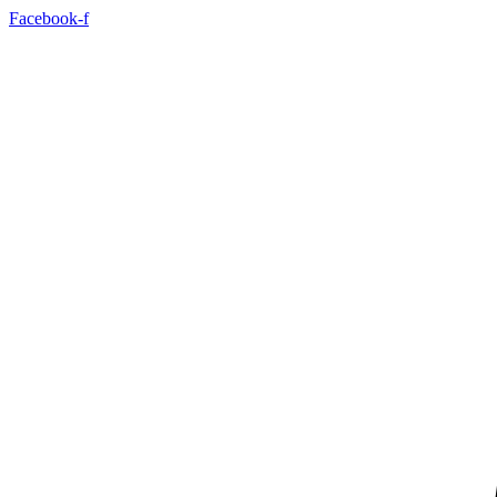
Ir
Facebook-f
para
o
conteúdo