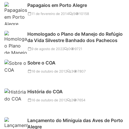
Papagaios em Porto Alegre
11 de fevereiro de 2014
5
10158
Homologado o Plano de Manejo do Refúgio
da Vida Silvestre Banhado dos Pachecos
9 de agosto de 2022
0
9721
Sobre o COA
16 de outubro de 2012
3
7807
História do COA
16 de outubro de 2012
2
7654
Lançamento do Miniguia das Aves de Porto
Alegre