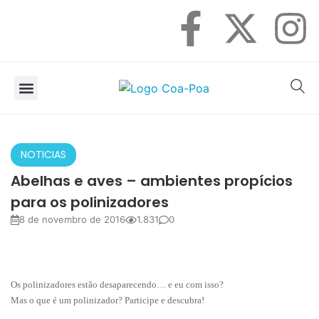
SOBRE O COA
OBSERVAÇÃO DE AVES
NOTICIAS
Abelhas e aves – ambientes propícios
para os polinizadores
8 de novembro de 2016
1.831
0
Os polinizadores estão desaparecendo… e eu com isso?
Mas o que é um polinizador? Participe e descubra!