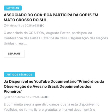
NOTICIAS
ASSOCIADO DO COA-POA PARTICIPA DA COP15 EM
MATO GROSSO DO SUL
14 de abril de 2026
238
0
O associado do COA-POA, Augusto Potter, participou da
Conferência das Partes (COP15) da ONU (Organização das Nações
Unidas), reali...
LEIA MAIS
ARTIGOS TÉCNICOS
Já Disponível no YouTube Documentário “Primórdios da
Observação de Aves no Brasil: Depoimentos dos
Pioneiros”
08 de outubro de 2025
544
0
É com muita alegria que divulgamos que já está disponível no
YouTube, de forma livre e gratuita, o incrível documentário