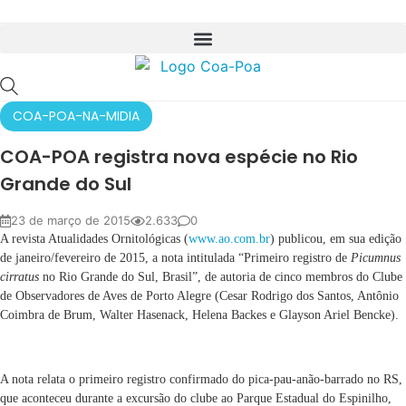
COA-POA-NA-MIDIA
COA-POA registra nova espécie no Rio
Grande do Sul
23 de março de 2015
2.633
0
A revista Atualidades Ornitológicas (
www.ao.com.br
) publicou, em sua edição
de janeiro/fevereiro de 2015, a nota intitulada “Primeiro registro de
Picumnus
cirratus
no Rio Grande do Sul, Brasil”, de autoria de cinco membros do Clube
de Observadores de Aves de Porto Alegre (Cesar Rodrigo dos Santos, Antônio
Coimbra de Brum, Walter Hasenack, Helena Backes e Glayson Ariel Bencke).
A nota relata o primeiro registro confirmado do pica-pau-anão-barrado no RS,
que aconteceu durante a excursão do clube ao Parque Estadual do Espinilho,