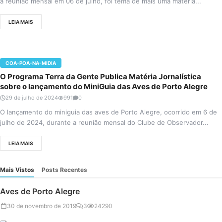
a reunião mensal em 06 de julho, foi tema de mais uma matéria...
LEIA MAIS
COA-POA-NA-MIDIA
O Programa Terra da Gente Publica Matéria Jornalística
sobre o lançamento do MiniGuia das Aves de Porto Alegre
29 de julho de 2024
991
0
O lançamento do miniguia das aves de Porto Alegre, ocorrido em 6 de
julho de 2024, durante a reunião mensal do Clube de Observador...
LEIA MAIS
Mais Vistos
Posts Recentes
Aves de Porto Alegre
30 de novembro de 2019
3
24290