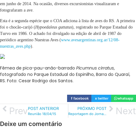
em junho de 2014. Na ocasião, diversos excursionistas visualizaram e
fotografaram a ave.
Esta é a segunda espécie que o COA adiciona à lista de aves do RS. A primeira
foi o chocão-carijó (
Hypoedaleus guttatus
), registrado no Parque Estadual do
Turvo em 1986. O achado foi divulgado na edição de abril de 1987 do
periódico argentino Nuestras Aves (
www.avesargentinas.org.ar/12/08-
nuestras_aves.php
).
Fêmea de pica-pau-anão-barrado
Picumnus cirratus
,
fotografado no Parque Estadual do Espinilho, Barra do Quaraí,
RS. Foto: Cesar Rodrigo dos Santos.
f
facebook
x
twitter
whatsapp
Prev
Next
POST ANTERIOR
PRÓXIMO POST
Reunião 18/04/15
Reportagem do Jornal do Almoço sobre a soltura de um falcão-peregrino no ZOO de Sapucaia do Sul
Deixe um comentário