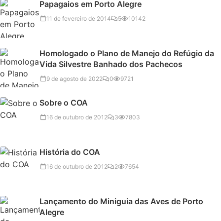
Papagaios em Porto Alegre
11 de fevereiro de 2014
5
10142
Homologado o Plano de Manejo do Refúgio da
Vida Silvestre Banhado dos Pachecos
9 de agosto de 2022
0
9721
Sobre o COA
16 de outubro de 2012
3
7803
História do COA
16 de outubro de 2012
2
7654
Lançamento do Miniguia das Aves de Porto
Alegre