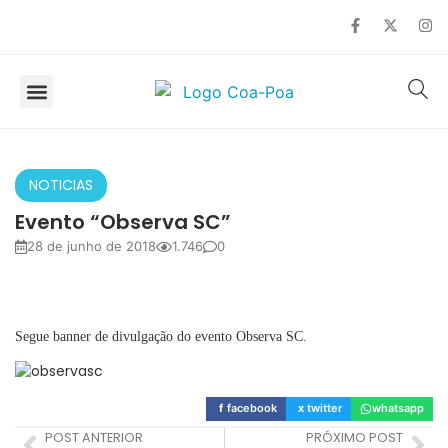
SOBRE O COA
OBSERVAÇÃO DE AVES
NOTICIAS
Evento “Observa SC”
28 de junho de 2018
1.746
0
Segue banner de divulgação do evento Observa SC.
f
facebook
x
twitter
whatsapp
POST ANTERIOR
PRÓXIMO POST