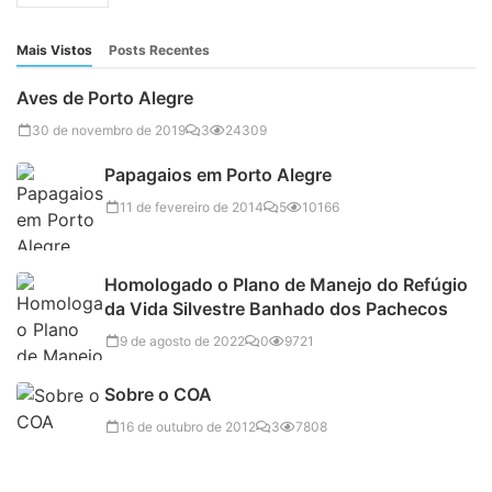
Mais Vistos
Posts Recentes
Aves de Porto Alegre
30 de novembro de 2019
3
24309
Papagaios em Porto Alegre
11 de fevereiro de 2014
5
10166
Homologado o Plano de Manejo do Refúgio
da Vida Silvestre Banhado dos Pachecos
9 de agosto de 2022
0
9721
Sobre o COA
16 de outubro de 2012
3
7808