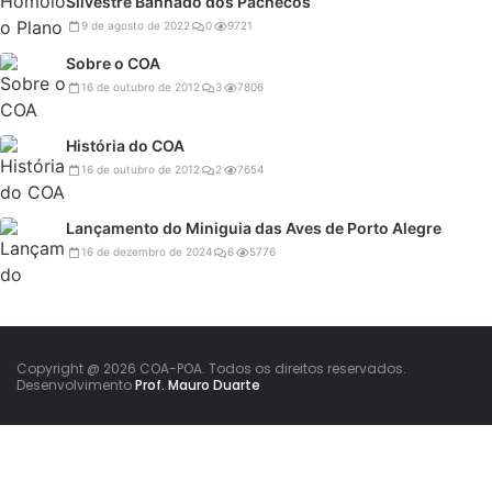
Silvestre Banhado dos Pachecos
9 de agosto de 2022
0
9721
Sobre o COA
16 de outubro de 2012
3
7806
História do COA
16 de outubro de 2012
2
7654
Lançamento do Miniguia das Aves de Porto Alegre
16 de dezembro de 2024
6
5776
Copyright @ 2026 COA-POA. Todos os direitos reservados.
Desenvolvimento
Prof. Mauro Duarte