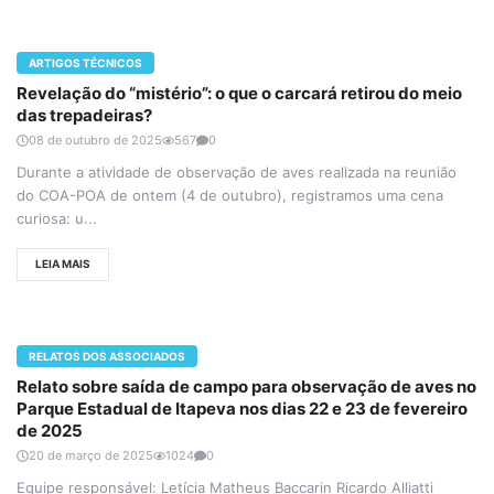
ARTIGOS TÉCNICOS
Revelação do “mistério”: o que o carcará retirou do meio
das trepadeiras?
08 de outubro de 2025
567
0
Durante a atividade de observação de aves realizada na reunião
do COA-POA de ontem (4 de outubro), registramos uma cena
curiosa: u...
LEIA MAIS
RELATOS DOS ASSOCIADOS
Relato sobre saída de campo para observação de aves no
Parque Estadual de Itapeva nos dias 22 e 23 de fevereiro
de 2025
20 de março de 2025
1024
0
Equipe responsável: Letícia Matheus Baccarin Ricardo Alliatti