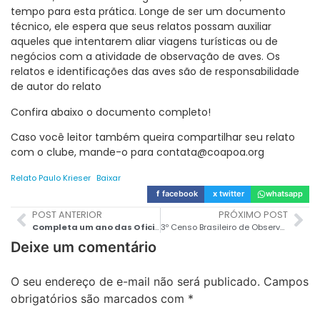
tempo para esta prática. Longe de ser um documento
técnico, ele espera que seus relatos possam auxiliar
aqueles que intentarem aliar viagens turísticas ou de
negócios com a atividade de observação de aves. Os
relatos e identificações das aves são de responsabilidade
de autor do relato
Confira abaixo o documento completo!
Caso você leitor também queira compartilhar seu relato
com o clube, mande-o para contata@coapoa.org
Relato Paulo Krieser
Baixar
f
facebook
x
twitter
whatsapp
POST ANTERIOR
PRÓXIMO POST
Completa um ano das Oficinas de Observação de Aves realizadas pelo jovem Augusto Pötter!
3º Censo Brasileiro de Observação de Aves
Deixe um comentário
O seu endereço de e-mail não será publicado.
Campos
obrigatórios são marcados com
*