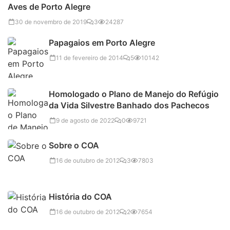
Aves de Porto Alegre
30 de novembro de 2019
3
24287
Papagaios em Porto Alegre
11 de fevereiro de 2014
5
10142
Homologado o Plano de Manejo do Refúgio
da Vida Silvestre Banhado dos Pachecos
9 de agosto de 2022
0
9721
Sobre o COA
16 de outubro de 2012
3
7803
História do COA
16 de outubro de 2012
2
7654