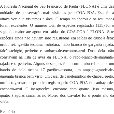
A Floresta Nacional de São Francisco de Paula (FLONA) é uma das
unidades de conservação mais visitadas pelo COA-POA. Esta foi a
oitava vez que visitamos a área. O tempo colaborou e os resultados
foram excelentes. O número total de espécies registradas (135) foi o
segundo maior até agora em saídas do COA-POA à FLONA. Sete
espécies ainda não haviam sido registradas em saídas do clube à área:
urubu-rei, gavião-tesoura, suindara, rabo-branco-de-garganta-rajada,
falcão-relógio, pedreiro e sanhaço-de-encontro-azul. Duas delas não
constavam na lista de aves da FLONA, o rabo-branco-de-garganta-
rajada e o pedreiro. Alguns destaques foram um urubu-rei adulto, um
bando de pelo menos 17 gaviões-tesoura, um arapaçu-grande-de-
garganta-branca bem visto, um casal de caneleirinhos-de-chapéu-preto,
um bico-grosso e o primeiro registro pelo COA-POA do sanhaço-de-
encontro-azul. O inesquecível encontro com quatro (isso mesmo,
quatro!) águias-cinzentas no Morro dos Cavalos foi o ponto alto da
saída.
Relatório