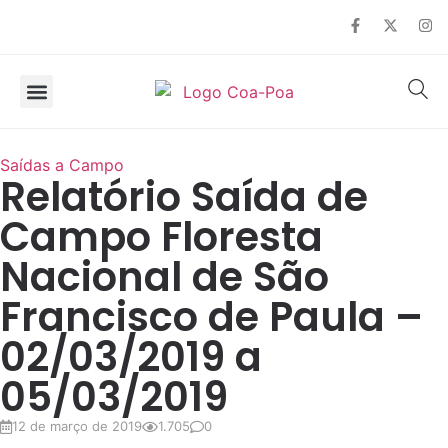
SOBRE O COA
OBSERVAÇÃO DE AVES
Saídas a Campo
Relatório Saída de
Campo Floresta
Nacional de São
Francisco de Paula –
02/03/2019 a
05/03/2019
12 de março de 2019
1.705
0