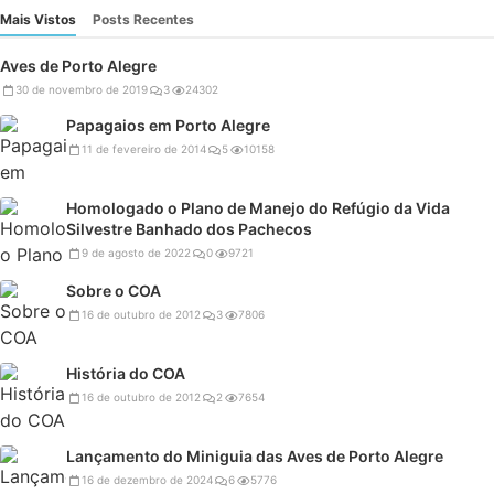
Mais Vistos
Posts Recentes
Aves de Porto Alegre
30 de novembro de 2019
3
24302
Papagaios em Porto Alegre
11 de fevereiro de 2014
5
10158
Homologado o Plano de Manejo do Refúgio da Vida
Silvestre Banhado dos Pachecos
9 de agosto de 2022
0
9721
Sobre o COA
16 de outubro de 2012
3
7806
História do COA
16 de outubro de 2012
2
7654
Lançamento do Miniguia das Aves de Porto Alegre
16 de dezembro de 2024
6
5776