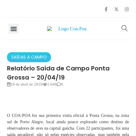
SOBRE O COA
OBSERVAÇÃO DE AVES
SAÍDAS A CAMPO
Relatório Saída de Campo Ponta
Grossa – 20/04/19
16 de abril de 2019
1.646
0
O COA-POA fez sua primeira visita oficial à Ponta Grossa, na zona
sul de Porto Alegre, local ainda pouco explorado como destino de
observadores de aves na capital gaúcha. Com 22 participantes, foi uma
saída agradável, não só pelas espécies observadas, mas também pela