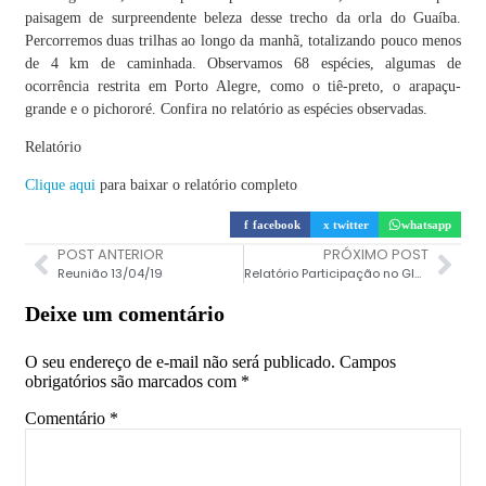
paisagem de surpreendente beleza desse trecho da orla do Guaíba.
Percorremos duas trilhas ao longo da manhã, totalizando pouco menos
de 4 km de caminhada. Observamos 68 espécies, algumas de
ocorrência restrita em Porto Alegre, como o tiê-preto, o arapaçu-
grande e o pichororé. Confira no relatório as espécies observadas.
Relatório
Clique aqui
para baixar o relatório completo
f
facebook
x
twitter
whatsapp
POST ANTERIOR
PRÓXIMO POST
Reunião 13/04/19
Relatório Participação no Global Big Day de Maio de 2019 – 04/05/2019
Deixe um comentário
O seu endereço de e-mail não será publicado.
Campos
obrigatórios são marcados com
*
Comentário
*