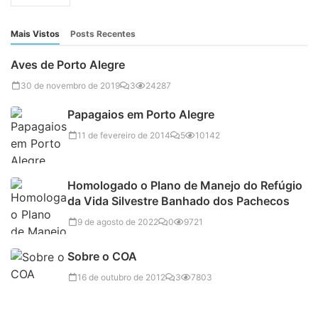
Mais Vistos
Posts Recentes
Aves de Porto Alegre
30 de novembro de 2019
3
24287
Papagaios em Porto Alegre
11 de fevereiro de 2014
5
10142
Homologado o Plano de Manejo do Refúgio
da Vida Silvestre Banhado dos Pachecos
9 de agosto de 2022
0
9721
Sobre o COA
16 de outubro de 2012
3
7803