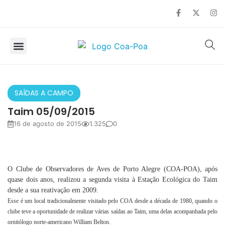
SOBRE O COA
OBSERVAÇÃO DE AVES
SAÍDAS A CAMPO
Taim 05/09/2015
16 de agosto de 2015
1.325
0
O Clube de Observadores de Aves de Porto Alegre (COA-POA), após
quase dois anos, realizou a segunda visita à Estação Ecológica do Taim
desde a sua reativação em 2009.
Esse é um local tradicionalmente visitado pelo COA desde a década de 1980, quando o
clube teve a oportunidade de realizar várias saídas ao Taim, uma delas acompanhada pelo
ornitólogo norte-americano William Belton.