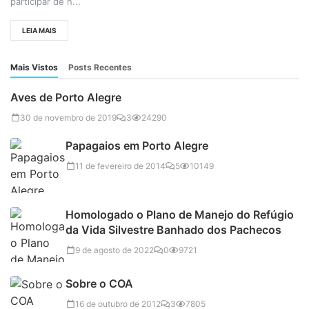
participar de n...
LEIA MAIS
Mais Vistos
Posts Recentes
Aves de Porto Alegre
30 de novembro de 2019
3
24290
Papagaios em Porto Alegre
11 de fevereiro de 2014
5
10149
Homologado o Plano de Manejo do Refúgio
da Vida Silvestre Banhado dos Pachecos
9 de agosto de 2022
0
9721
Sobre o COA
16 de outubro de 2012
3
7805