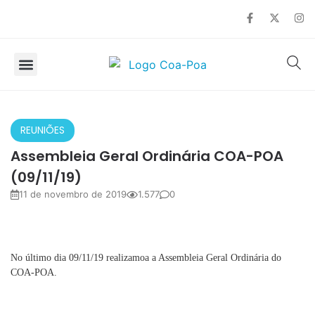
SOBRE O COA
OBSERVAÇÃO DE AVES
REUNIÕES
Assembleia Geral Ordinária COA-POA
(09/11/19)
11 de novembro de 2019
1.577
0
No último dia 09/11/19 realizamoa a Assembleia Geral Ordinária do
COA-POA.