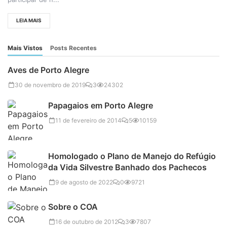
LEIA MAIS
Mais Vistos
Posts Recentes
Aves de Porto Alegre
30 de novembro de 2019
3
24302
Papagaios em Porto Alegre
11 de fevereiro de 2014
5
10159
Homologado o Plano de Manejo do Refúgio
da Vida Silvestre Banhado dos Pachecos
9 de agosto de 2022
0
9721
Sobre o COA
16 de outubro de 2012
3
7807