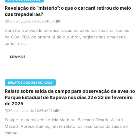
Revelação do “mistério”: o que o carcará retirou do meio
das trepadeiras?
08 de outubro de 2025
567
0
Durante a atividade de observação de aves realizada na reunião
do COA-POA de ontem (4 de outubro), registramos uma cena
curiosa: u...
LEIA MAIS
RELATOS DOS ASSOCIADOS
Relato sobre saída de campo para observação de aves no
Parque Estadual de Itapeva nos dias 22 e 23 de fevereiro
de 2025
20 de março de 2025
1024
0
Equipe responsável: Letícia Matheus Baccarin Ricardo Alliatti
Masutti Apresentamos, neste relato, os resultados da saída de
campo ...