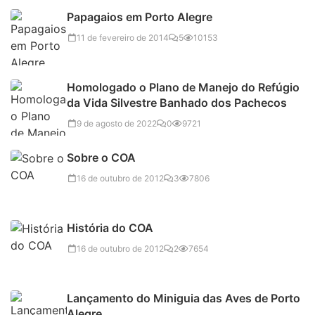
Papagaios em Porto Alegre
11 de fevereiro de 2014
5
10153
Homologado o Plano de Manejo do Refúgio
da Vida Silvestre Banhado dos Pachecos
9 de agosto de 2022
0
9721
Sobre o COA
16 de outubro de 2012
3
7806
História do COA
16 de outubro de 2012
2
7654
Lançamento do Miniguia das Aves de Porto
Alegre