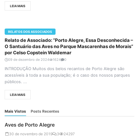
LEIA MAIS
RELATOS DOS ASSOCIADOS
Relato de Associado: “Porto Alegre, Essa Desconhecida –
O Santuário das Aves no Parque Mascarenhas de Morais”
por Celso Copstein Waldemar
09 de dezembro de 2024
1624
0
INTRODUÇÃO Muitos dos belos recantos de Porto Alegre são
acessíveis à toda a sua população; é o caso dos nossos parques
públicos. ...
LEIA MAIS
Mais Vistos
Posts Recentes
Aves de Porto Alegre
30 de novembro de 2019
3
24297