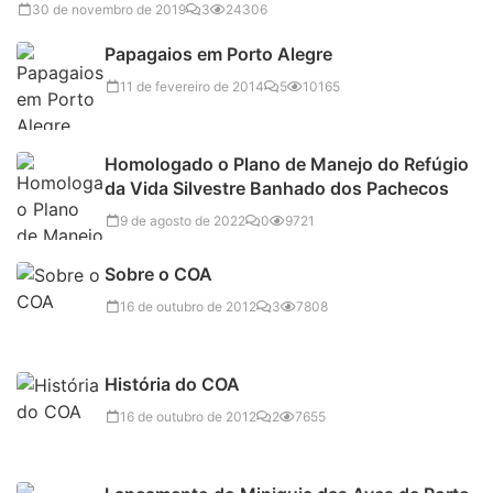
30 de novembro de 2019
3
24306
Papagaios em Porto Alegre
11 de fevereiro de 2014
5
10165
Homologado o Plano de Manejo do Refúgio
da Vida Silvestre Banhado dos Pachecos
9 de agosto de 2022
0
9721
Sobre o COA
16 de outubro de 2012
3
7808
História do COA
16 de outubro de 2012
2
7655