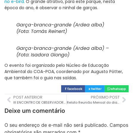
no e-bird
. O grande atrativo, para este parque, nesta
época do ano, é observar o ninhal de garças.
Garça-branca-grande (
Ardea alba
)
(Foto: Tomás Reinert)
Garça-branca-grande (
Ardea alba
) –
(Foto: Isadora Giongo)
O evento foi organizado pelo Núcleo de Educação
Ambiental do COA-POA, coordenado por Augusto Pötter,
que também foi o guia nas saídas.
f
facebook
x
twitter
whatsapp
POST ANTERIOR
PRÓXIMO POST
III ENCONTRO DE OBSERVADORES DE AVES EM URUGUAINA E BARRA DO QUARAÍ – RS REÚNE OBSERVADORES DE TODO O BRASIL.
Relato Reunião Mensal do dia 07 de Outubro de 2023
Deixe um comentário
O seu endereço de e-mail não será publicado.
Campos
obrigatórios são marcados com
*