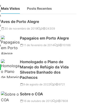
a
Mais Vistos
Posts Recentes
u
m
s
Aves de Porto Alegre
a
30 de novembro de 2019
3
24309
-
.
Papagaios em Porto Alegre
a
11 de fevereiro de 2014
5
10166
m
Homologado o Plano de
Manejo do Refúgio da Vida
Silvestre Banhado dos
Pachecos
9 de agosto de 2022
0
9721
Sobre o COA
16 de outubro de 2012
3
7808