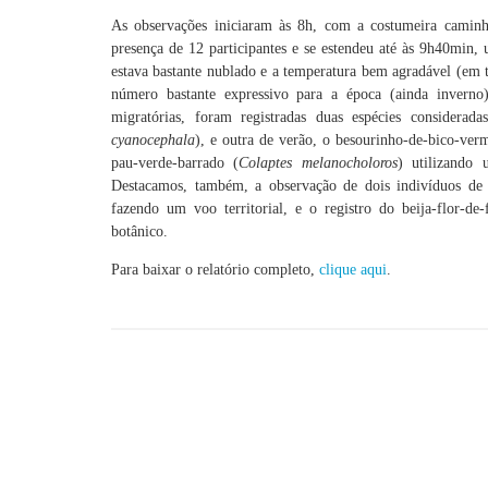
As observações iniciaram às 8h, com a costumeira caminh
presença de 12 participantes e se estendeu até às 9h40min
estava bastante nublado e a temperatura bem agradável (em 
número bastante expressivo para a época (ainda inverno
migratórias, foram registradas duas espécies considerad
cyanocephala
), e outra de verão, o besourinho-de-bico-ver
pau-verde-barrado (
Colaptes melanocholoros
) utilizando 
Destacamos, também, a observação de dois indivíduos de
fazendo um voo territorial, e o registro do beija-flor-de-f
botânico.
Para baixar o relatório completo,
clique aqui
.