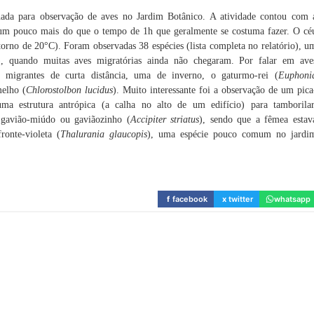
ada para observação de aves no Jardim Botânico. A atividade contou com 
, um pouco mais do que o tempo de 1h que geralmente se costuma fazer. O cé
torno de 20°C). Foram observadas 38 espécies (lista completa no relatório), u
), quando muitas aves migratórias ainda não chegaram. Por falar em ave
as migrantes de curta distância, uma de inverno, o gaturmo-rei (
Euphoni
melho (
Chlorostolbon lucidus
). Muito interessante foi a observação de um pica
uma estrutura antrópica (a calha no alto de um edifício) para tamborilar
 gavião-miúdo ou gaviãozinho (
Accipiter striatus
), sendo que a fêmea estav
ronte-violeta (
Thalurania glaucopis
), uma espécie pouco comum no jardi
f
facebook
x
twitter
whatsapp