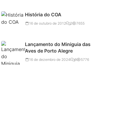
História do COA
16 de outubro de 2012
2
7655
Lançamento do Miniguia das
Aves de Porto Alegre
16 de dezembro de 2024
6
5776