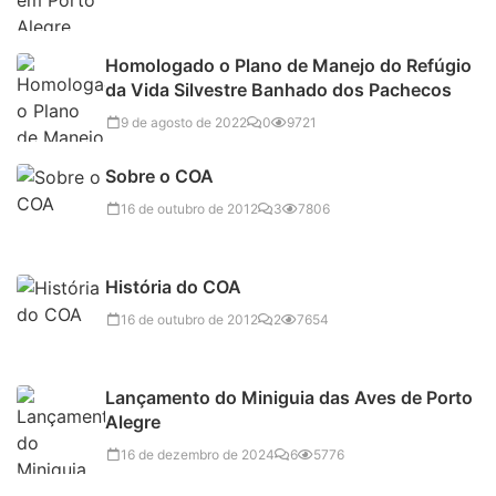
Homologado o Plano de Manejo do Refúgio
da Vida Silvestre Banhado dos Pachecos
9 de agosto de 2022
0
9721
Sobre o COA
16 de outubro de 2012
3
7806
História do COA
16 de outubro de 2012
2
7654
Lançamento do Miniguia das Aves de Porto
Alegre
16 de dezembro de 2024
6
5776