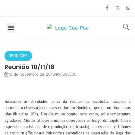
SOBRE O COA
OBSERVAÇÃO DE AVES
REUNIÕES
Reunião 10/11/18
13 de novembro de 2018
1.665
0
Iniciamos as atividades, antes da reunião na escolinha, fazendo a
costumeira observação de aves no Jardim Botânico, que durou duas horas
(das 8h até as 10h). Um dia muito bonito, sem vento, sol e temperatura
agradável. Muitos filhotes e ninhos observados ao longo do trajeto (nove
espécies em atividade de reprodução confirmada), em especial os filhotes
de tapicuru (
Phimosus infuscatus
) escondidos na vegetação do lago dos