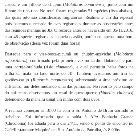
cisnes, e um filhote de chupim (
Molothrus bonariensis
) junto com um
filhote de tico-tico. No total foram registradas 51 espécies (lista abaixo),
das quais oito são consideradas migratórias. Realmente um dia especial
pois batemos o recorde de aves registradas durante as observações antes
das reuniões mensais no JB. O recorde anterior havia sido em 05/11/2016,
com 46 espécies registradas naquela ocasião, porém em apenas uma hora
de observação (dessa vez foram duas horas).
Destaque para o vira-bosta-picumã ou chupim-azeviche (
Molothrus
rufoaxillaris
), confirmado pela primeira vez no Jardim Botânico, e para
uma coruja-orelhuda (
Asio clamator
), a qual permitiu belas fotos na
trilha da mata no lado norte do JB. Também avistamos um trio de
gaviões-carijó (
Rupornis magnirostris
) sobrevoando a área próximo ao
anfiteatro, um deles mudando uma das primárias. No retorno pelo campo
do anfiteatro observamos um casal de quero-queros (
Vanellus chilensis
)
defendendo da maneira usual um ninho com dois ovos.
A reunião começou às 10:00 hs com o Sr. Antônio de Brum abrindo os
trabalhos. Foi informado que a saída à APA Banhado Grande
(Chicolomã) foi adiada para o dia 24/11, sendo o ponto de encontro no
Café/Restaurante Maquiné em Sto. Antônio da Patrulha, às 8:00hs.